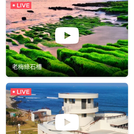
老梅綠石槽