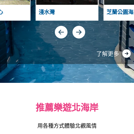
A
N
N
A
心
淺水灣
芝蘭公園海
D
H
S
G
N
U
I
A
Y
N
了解更多
推薦樂遊北海岸
用各種方式體驗北觀風情