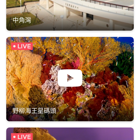
中角灣
野柳海王星碼頭