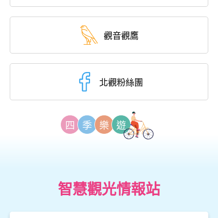
觀音觀鷹
北觀粉絲團
四
季
樂
遊
智慧觀光情報站