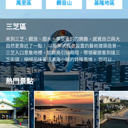
萬里區
觀音山
基隆地區
三芝區
來到三芝，觀浪、戲水、享受垂釣的樂趣，感覺自己與大
自然更靠近了一點！ 以框架式概念設置的藝術建築造景－
三芝入口意象地標，如群鳥引頸翱翔，帶領著遊客到達三
芝街頭，細細品味著這濱海小鎮的特殊風情。 您可以...
熱門景點
R
O
T
N
H
C
O
A
A
S
S
T
N