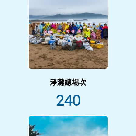
淨灘總場次
240