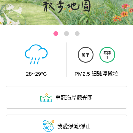
三芝-芝蘭公園海上觀景平台
:::
基隆
萬里
1
28~29°C
PM2.5 細懸浮微粒
皇冠海岸觀光圈
我愛淨灘/淨山