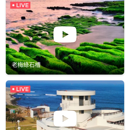
老梅綠石槽