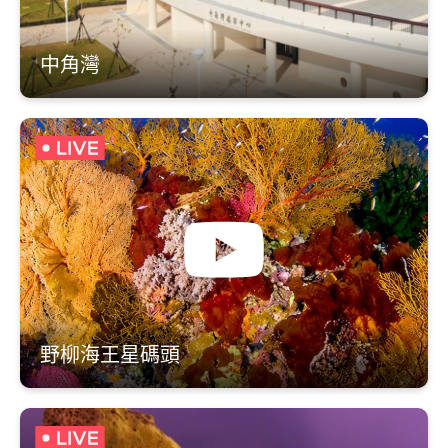
中角灣
野柳海王星碼頭