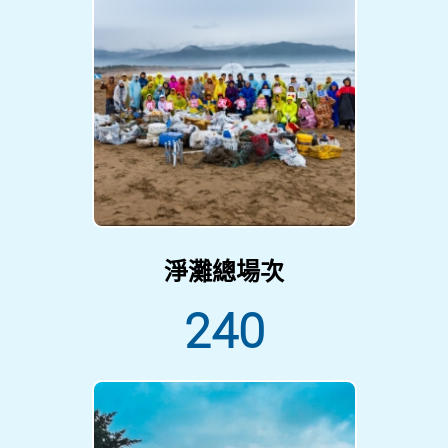
淨灘總場次
240