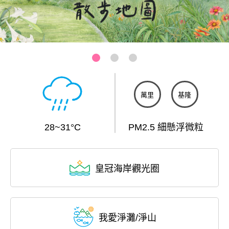
基隆-和平島公園
:::
萬里
基隆
28~31°C
PM2.5 細懸浮微粒
皇冠海岸觀光圈
我愛淨灘/淨山