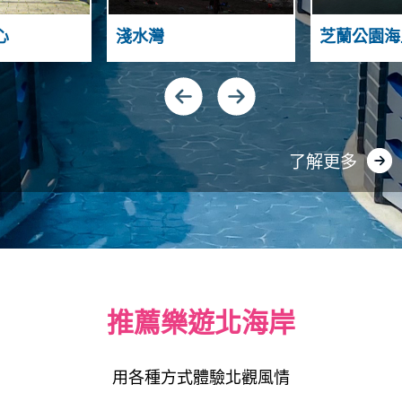
A
A
S
H
T
S
心
淺水灣
芝蘭公園海
N
A
I
N
Y
D
N
A
G
U
了解更多
推薦樂遊北海岸
用各種方式體驗北觀風情