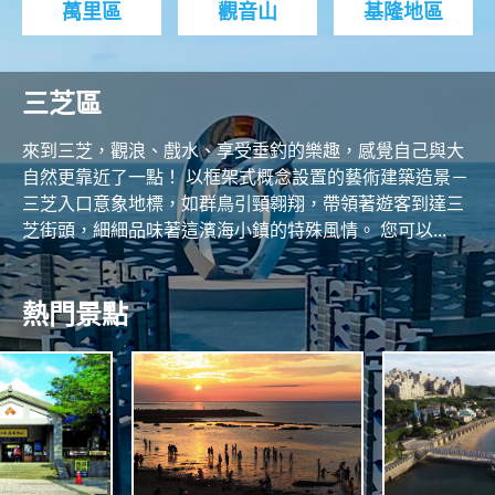
萬里區
觀音山
基隆地區
三芝區
來到三芝，觀浪、戲水、享受垂釣的樂趣，感覺自己與大
自然更靠近了一點！ 以框架式概念設置的藝術建築造景－
三芝入口意象地標，如群鳥引頸翱翔，帶領著遊客到達三
芝街頭，細細品味著這濱海小鎮的特殊風情。 您可以...
熱門景點
N
O
R
T
A
H
S
N
C
O
N