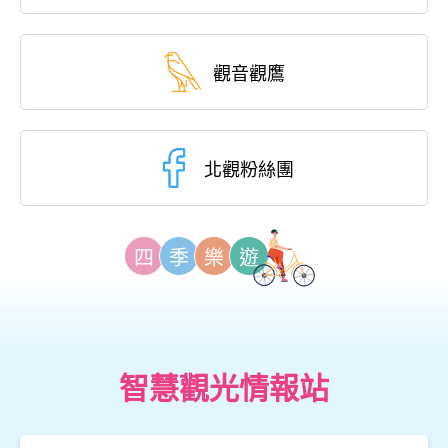
觀音觀鷹
北觀粉絲團
四
季
樂
遊
智慧觀光情報站