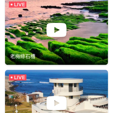
老梅綠石槽