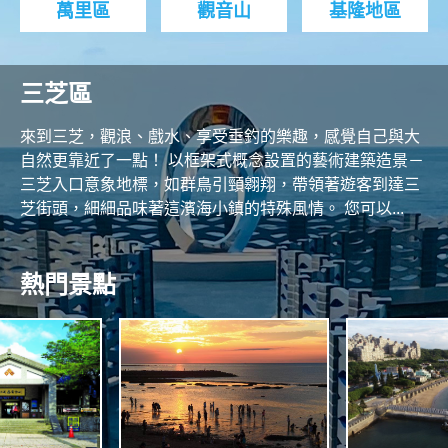
萬里區
觀音山
基隆地區
三芝區
來到三芝，觀浪、戲水、享受垂釣的樂趣，感覺自己與大
自然更靠近了一點！ 以框架式概念設置的藝術建築造景－
三芝入口意象地標，如群鳥引頸翱翔，帶領著遊客到達三
芝街頭，細細品味著這濱海小鎮的特殊風情。 您可以...
熱門景點
O
R
N
T
H
C
O
A
A
S
S
N