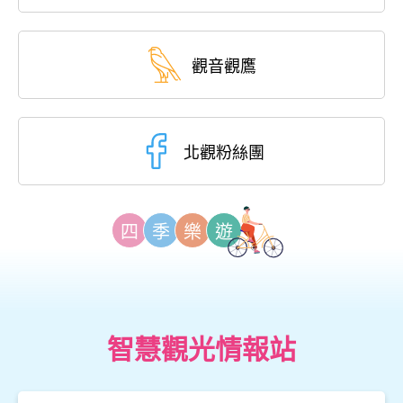
觀音觀鷹
北觀粉絲團
四
季
樂
遊
智慧觀光情報站