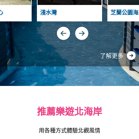
T
N
A
A
N
心
淺水灣
芝蘭公園海
H
D
S
N
G
I
U
Y
A
N
了解更多
推薦樂遊北海岸
用各種方式體驗北觀風情