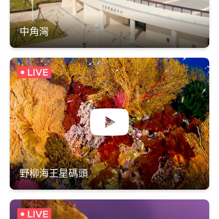
中角灣
野柳海王星碼頭