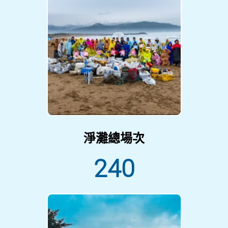
淨灘總場次
240