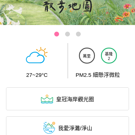
基隆-和平島公園
:::
基隆
萬里
2
27~29°C
PM2.5 細懸浮微粒
皇冠海岸觀光圈
我愛淨灘/淨山