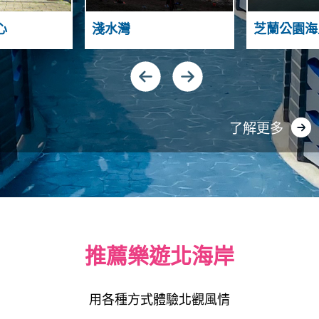
H
A
S
S
N
T
心
淺水灣
芝蘭公園海
I
Y
A
N
N
D
A
U
G
了解更多
推薦樂遊北海岸
用各種方式體驗北觀風情