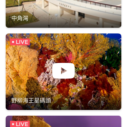
中角灣
野柳海王星碼頭