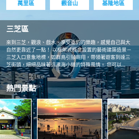
萬里區
觀音山
基隆地區
三芝區
來到三芝，觀浪、戲水、享受垂釣的樂趣，感覺自己與大
自然更靠近了一點！ 以框架式概念設置的藝術建築造景－
三芝入口意象地標，如群鳥引頸翱翔，帶領著遊客到達三
芝街頭，細細品味著這濱海小鎮的特殊風情。 您可以...
熱門景點
N
O
R
A
T
S
H
N
C
N
O
A