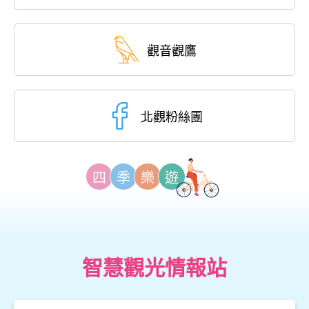
觀音觀鷹
北觀粉絲團
四
季
樂
遊
智慧觀光情報站