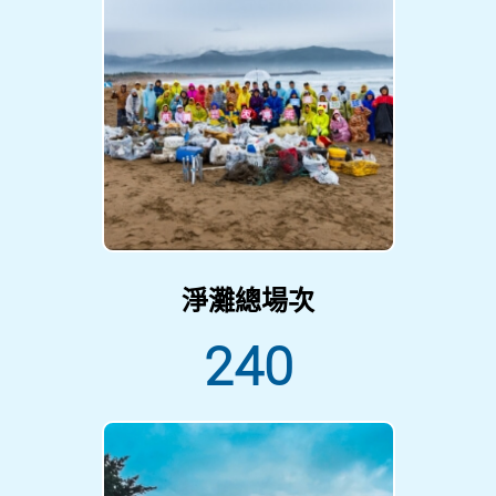
淨灘總場次
240