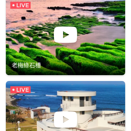
老梅綠石槽