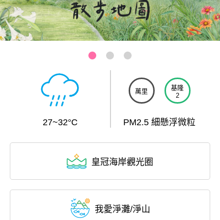
三芝-芝蘭公園海上觀景平台
:::
基隆
萬里
2
27~32°C
PM2.5 細懸浮微粒
皇冠海岸觀光圈
我愛淨灘/淨山