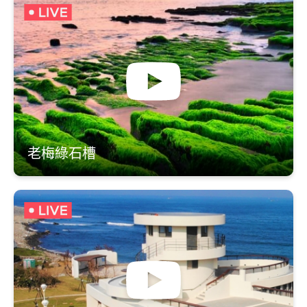
老梅綠石槽