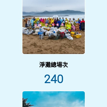
淨灘總場次
240