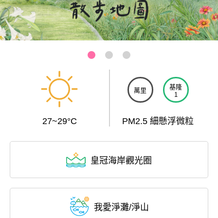
基隆-和平島公園
:::
基隆
萬里
1
27~29°C
PM2.5 細懸浮微粒
皇冠海岸觀光圈
我愛淨灘/淨山