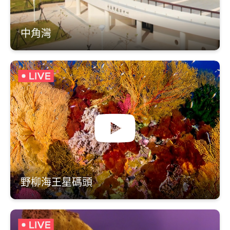
中角灣
野柳海王星碼頭