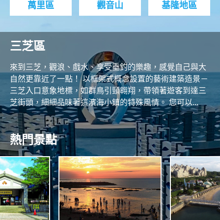
萬里區
觀音山
基隆地區
三芝區
來到三芝，觀浪、戲水、享受垂釣的樂趣，感覺自己與大
自然更靠近了一點！ 以框架式概念設置的藝術建築造景－
三芝入口意象地標，如群鳥引頸翱翔，帶領著遊客到達三
芝街頭，細細品味著這濱海小鎮的特殊風情。 您可以...
熱門景點
A
S
N
N
O
N
R
A
T
H
H
S