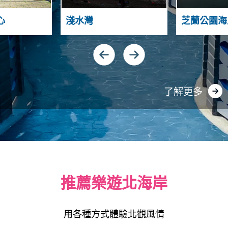
N
C
I
O
Y
A
心
淺水灣
芝蘭公園海
N
S
A
T
U
G
A
N
D
了解更多
推薦樂遊北海岸
用各種方式體驗北觀風情