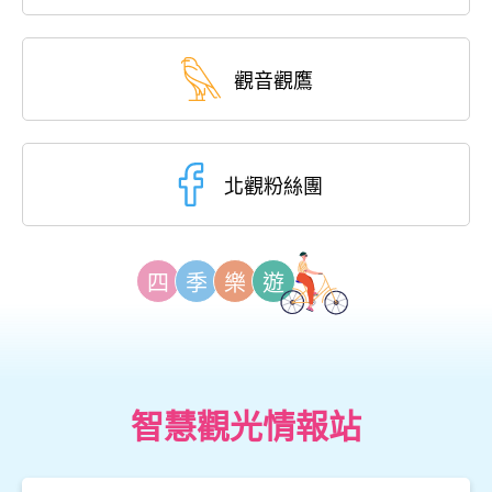
觀音觀鷹
北觀粉絲團
四
季
樂
遊
智慧觀光情報站