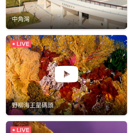
中角灣
野柳海王星碼頭