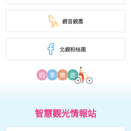
觀音觀鷹
北觀粉絲團
四
季
樂
遊
智慧觀光情報站