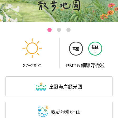
基隆-和平島公園
:::
基隆
萬里
2
27~29°C
PM2.5 細懸浮微粒
皇冠海岸觀光圈
我愛淨灘/淨山