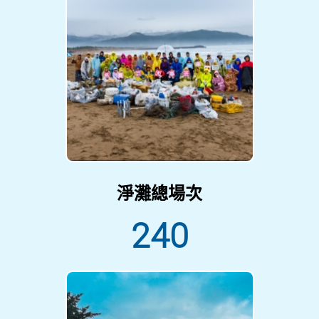
淨灘總場次
240