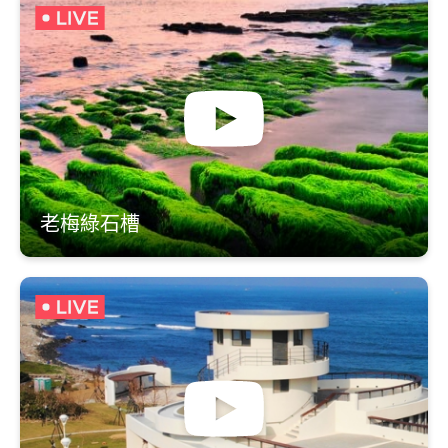
老梅綠石槽