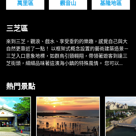
萬里區
觀音山
基隆地區
三芝區
來到三芝，觀浪、戲水、享受垂釣的樂趣，感覺自己與大
自然更靠近了一點！ 以框架式概念設置的藝術建築造景－
三芝入口意象地標，如群鳥引頸翱翔，帶領著遊客到達三
芝街頭，細細品味著這濱海小鎮的特殊風情。 您可以...
熱門景點
A
S
N
N
O
N
R
A
T
H
H
S