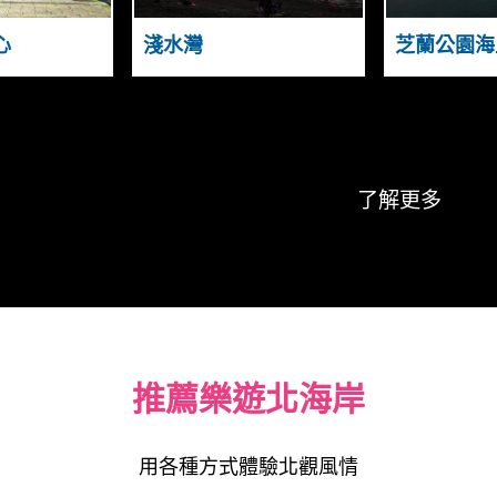
N
I
C
Y
O
N
心
淺水灣
芝蘭公園海
A
A
S
U
T
G
A
N
D
了解更多
推薦樂遊北海岸
用各種方式體驗北觀風情