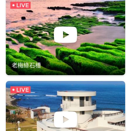
老梅綠石槽