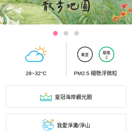
基隆-和平島公園
:::
基隆
萬里
2
28~32°C
PM2.5 細懸浮微粒
皇冠海岸觀光圈
我愛淨灘/淨山