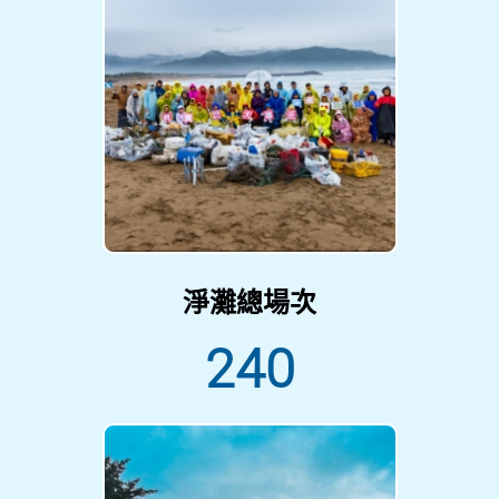
淨灘總場次
240