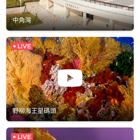
中角灣
野柳海王星碼頭