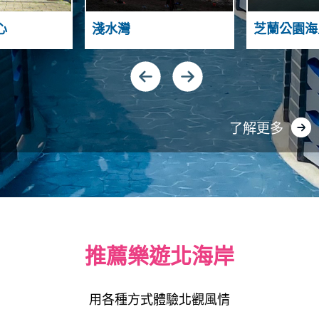
S
N
T
A
H
A
心
淺水灣
芝蘭公園海
S
N
N
D
I
Y
G
N
U
A
了解更多
推薦樂遊北海岸
用各種方式體驗北觀風情