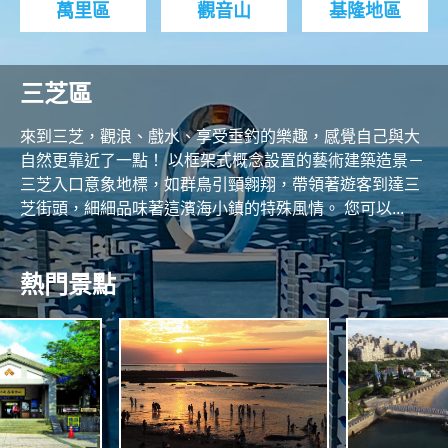
萬里區
觀音山
基隆地區
三芝區
來到三芝，觀浪、戲水、享受垂釣的樂趣，感覺自己與大
自然更靠近了一點！ 以框架式概念設置的藝術建築造景－
三芝入口意象地標，如群鳥引頸翱翔，帶領著遊客到達三
芝街頭，細細品味著這濱海小鎮的特殊風情。 您可以...
熱門景點
N
O
R
T
H
A
C
S
O
N
A