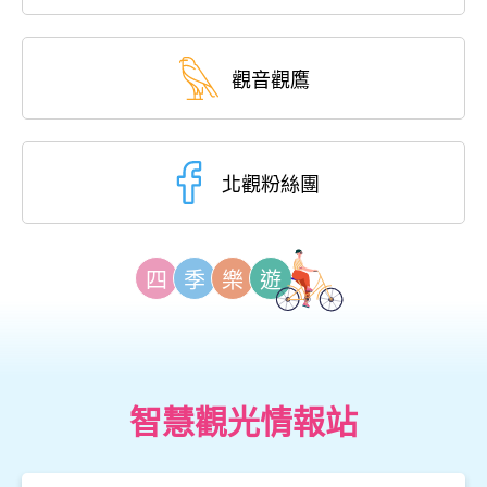
觀音觀鷹
北觀粉絲團
四
季
樂
遊
智慧觀光情報站