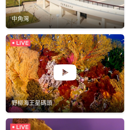
中角灣
野柳海王星碼頭