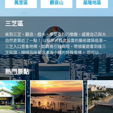
萬里區
觀音山
基隆地區
三芝區
來到三芝，觀浪、戲水、享受垂釣的樂趣，感覺自己與大
自然更靠近了一點！ 以框架式概念設置的藝術建築造景－
三芝入口意象地標，如群鳥引頸翱翔，帶領著遊客到達三
芝街頭，細細品味著這濱海小鎮的特殊風情。 您可以...
熱門景點
N
O
R
T
H
A
C
S
O
N
A
S