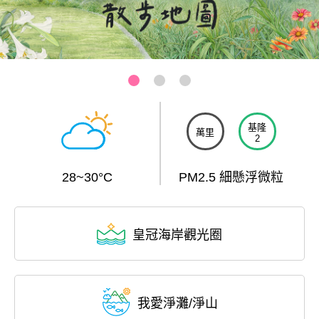
三芝-芝蘭公園海上觀景平台
:::
基隆
萬里
2
28~30°C
PM2.5 細懸浮微粒
皇冠海岸觀光圈
我愛淨灘/淨山