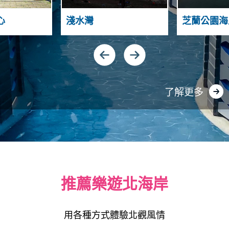
N
T
A
H
A
心
淺水灣
芝蘭公園海
S
N
N
D
I
Y
G
U
N
A
了解更多
推薦樂遊北海岸
用各種方式體驗北觀風情