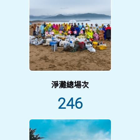
淨灘總場次
246