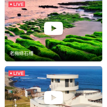
老梅綠石槽