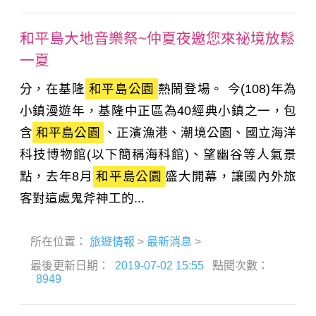
和平島大地音樂祭~仲夏夜邀您來祕境放鬆
一夏
分，在基隆
和平島公園
熱鬧登場。 今(108)年為
小鎮漫遊年，基隆中正區為40經典小鎮之一，包
含
和平島公園
、正濱漁港、潮境公園、國立海洋
科技博物館(以下簡稱海科館)、望幽谷等人氣景
點，去年8月
和平島公園
盛大開幕，讓國內外旅
客對這處鬼斧神工的...
所在位置：
旅遊情報
>
最新消息
>
最後更新日期：
2019-07-02 15:55
點閱次數：
8949