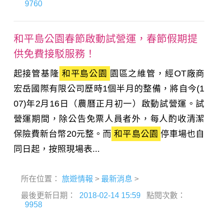
9760
和平島公園春節啟動試營運，春節假期提
供免費接駁服務！
起接管基隆
和平島公園
園區之維管，經OT廠商
宏岳國際有限公司歷時1個半月的整備，將自今(1
07)年2月16日（農曆正月初一）啟動試營運。試
營運期間，除公告免票人員者外，每人酌收清潔
保險費新台幣20元整。而
和平島公園
停車場也自
同日起，按照現場表...
所在位置：
旅遊情報
>
最新消息
>
最後更新日期：
2018-02-14 15:59
點閱次數：
9958