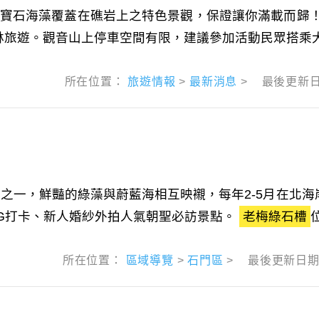
寶石海藻覆蓋在礁岩上之特色景觀，保證讓你滿載而歸！
旅遊。觀音山上停車空間有限，建議參加活動民眾搭乘大眾
所在位置：
旅遊情報
>
最新消息
>
最後更新
境之一，鮮豔的綠藻與蔚藍海相互映襯，每年2-5月在北
G打卡、新人婚紗外拍人氣朝聖必訪景點。
老梅綠石槽
所在位置：
區域導覽
>
石門區
>
最後更新日