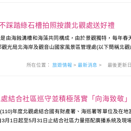
 不踩踏綠石槽拍照按讚北觀處送好禮
，是由海蝕溝槽和海藻共同構成，由於景觀獨特，每年春
光局北海岸及觀音山國家風景區管理處(以下簡稱北觀處)響
所在位置：
旅遊情報
>
最新消息
>
最後更新
觀處結合社區巡守並積極落實「向海致敬」
(110)年度北觀處結合國有財產署、海巡署等單位及在
月1日起至5月31日止結合社區力量搭配廣播系統及現場巡