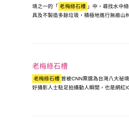
境之一的「
老梅綠石槽
」中，尋找水中綠
具及不製造多餘垃圾，積極地進行無痕山林
老梅綠石槽
老梅綠石槽
曾被CNN票選為台灣八大祕
好攝影人士駐足拍攝動人瞬間，也是網紅I