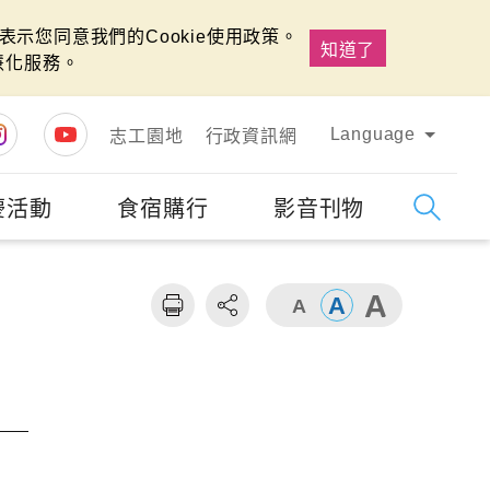
示您同意我們的Cookie使用政策。
知道了
慧化服務。
Language
志工園地
行政資訊網
慶活動
食宿購行
影音刊物
字級
大