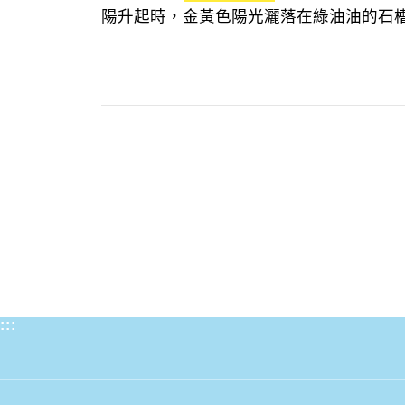
陽升起時，金黃色陽光灑落在綠油油的石槽
:::