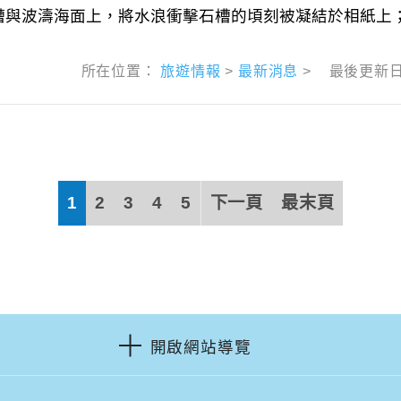
與波濤海面上，將水浪衝擊石槽的頃刻被凝結於相紙上；同
所在位置：
旅遊情報
>
最新消息
>
最後更新
1
2
3
4
5
下一頁
最末頁
開啟網站導覽