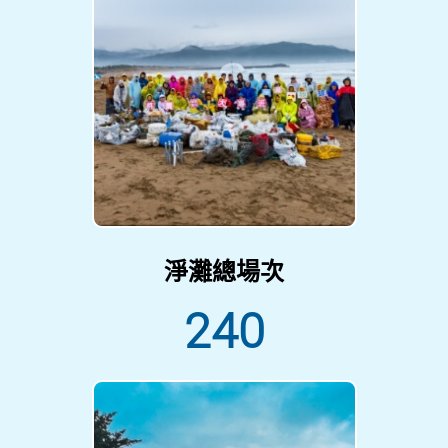
淨灘總場次
240