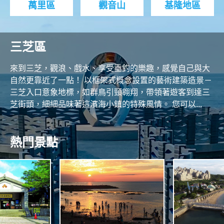
萬里區
觀音山
基隆地區
三芝區
來到三芝，觀浪、戲水、享受垂釣的樂趣，感覺自己與大
自然更靠近了一點！ 以框架式概念設置的藝術建築造景－
三芝入口意象地標，如群鳥引頸翱翔，帶領著遊客到達三
芝街頭，細細品味著這濱海小鎮的特殊風情。 您可以...
熱門景點
O
R
N
T
H
C
O
A
A
S
S
N