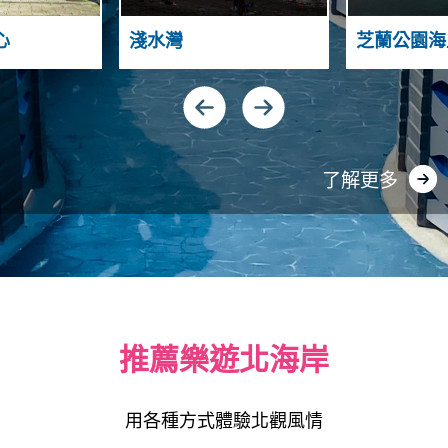
T
N
A
A
心
淺水灣
芝蘭公園海
H
N
D
S
N
G
I
U
Y
A
N
了解更多
推薦樂遊北海岸
用各種方式體驗北觀風情