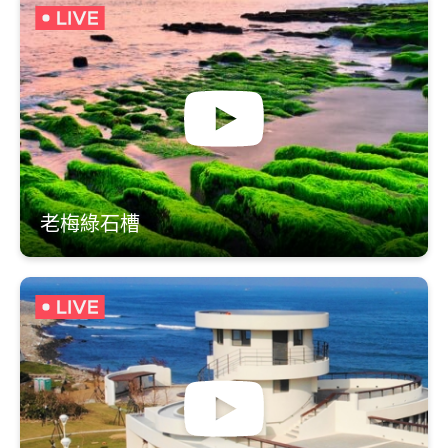
老梅綠石槽