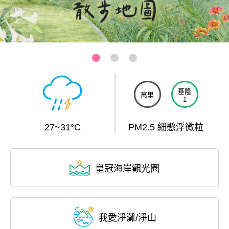
三芝-芝蘭公園海上觀景平台
:::
基隆
萬里
1
27~31°C
PM2.5 細懸浮微粒
皇冠海岸觀光圈
我愛淨灘/淨山