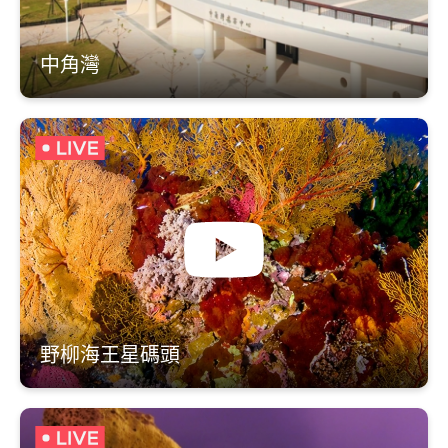
中角灣
野柳海王星碼頭