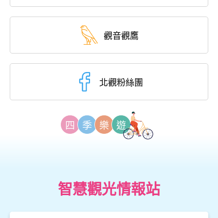
觀音觀鷹
北觀粉絲團
四
季
樂
遊
智慧觀光情報站