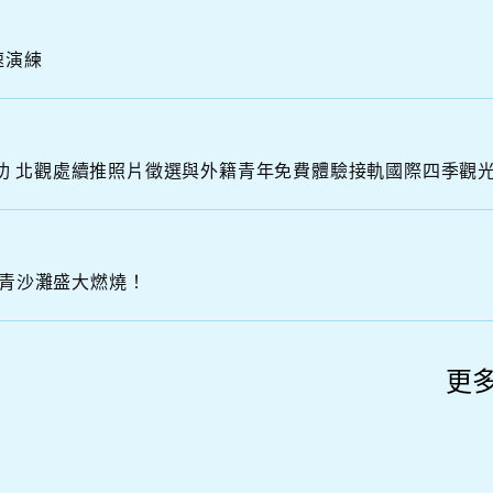
N
速演練
O
R
T
H
C
「曜動北海岸 金山蹦火之夜」圓滿成功 北觀處續推照片徵選與外籍青年免費體驗接軌國際四季觀
金青沙灘盛大燃燒！
更