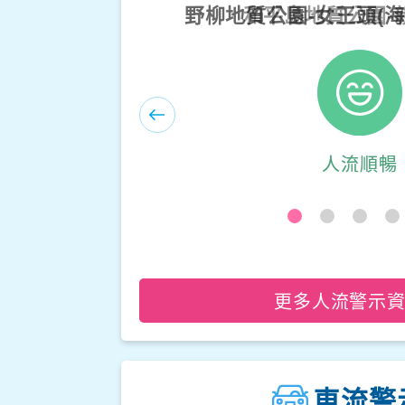
野柳地質公園-女王頭(
和平島地質公園
人流順暢
人流順暢
更多人流警示
車流警