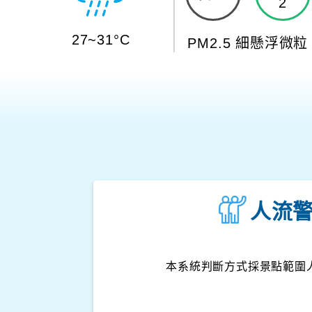
2
27~31°C
PM2.5 細懸浮微粒
人流
本系統判斷方式採景點範圍