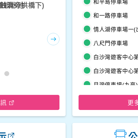
和平島停車場
海蝕溝旁拱橋下)
-等嶼亭
和一路停車場
情人湖停車場一(
八尺門停車場
白沙灣遊客中心第
白沙灣遊客中心第
月灣停車場(九亭)
野柳地質公園停
資訊
更
龜吼平面停車場
觀音山遊客中心
示
公