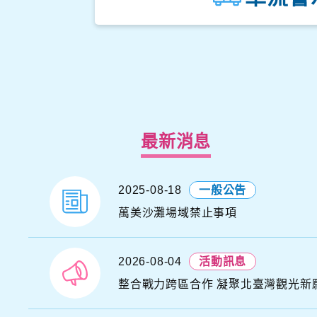
最新消息
2025-08-18
一般公告
H
A
S
萬美沙灘場域禁止事項
N
I
Y
N
2026-08-04
活動訊息
A
整合戰力跨區合作 凝聚北臺灣觀光新
U
G