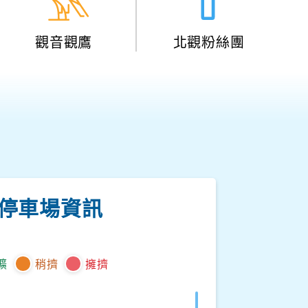
觀音觀鷹
北觀粉絲團
停車場資訊
曠
稍擠
擁擠