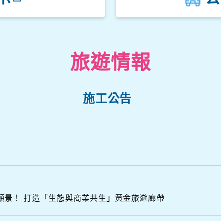
觀音山遊客中心
楓櫃斗湖停車場
中角灣停車場
旅遊情報
金山立體停車場
施工公告
N
N
S
A
願景！ 打造「生態與商業共生」黃金旅遊廊帶