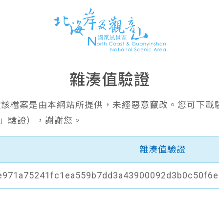
雜湊值驗證
證該檔案是由本網站所提供，未經惡意竄改。您可下載
6」驗證），謝謝您。
雜湊值驗證
e971a75241fc1ea559b7dd3a43900092d3b0c50f6e