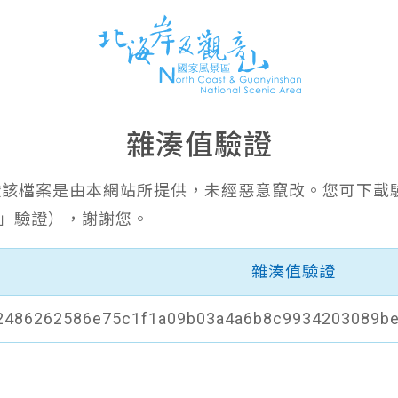
雜湊值驗證
證該檔案是由本網站所提供，未經惡意竄改。您可下載
6」驗證），謝謝您。
雜湊值驗證
2486262586e75c1f1a09b03a4a6b8c9934203089b