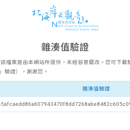
雜湊值驗證
證該檔案是由本網站所提供，未經惡意竄改。您可下載
6」驗證），謝謝您。
雜湊值驗證
b5afcaedd86a607943470f8dd7268abe8482c605c0