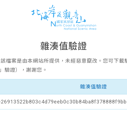
雜湊值驗證
證該檔案是由本網站所提供，未經惡意竄改。您可下載
6」驗證），謝謝您。
雜湊值驗證
e26913522b803c4d79eeb0c30b84ba8f378888f9bb