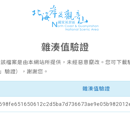
雜湊值驗證
證該檔案是由本網站所提供，未經惡意竄改。您可下載
6」驗證），謝謝您。
雜湊值驗證
f698fe651650612c2d5ba7d736673ae9e05b982012