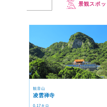
景観スポッ
観音山
凌雲禅寺
0.17キロ