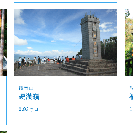
観音山
硬漢嶺
0.92キロ
1