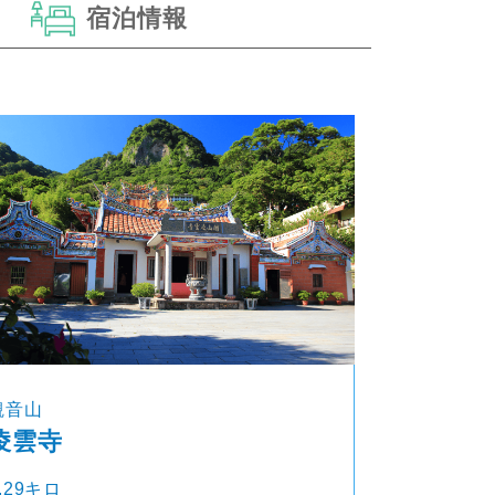
宿泊情報
観音山
凌雲寺
.29キロ