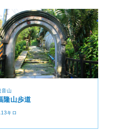
観音山
福隆山歩道
.13キロ