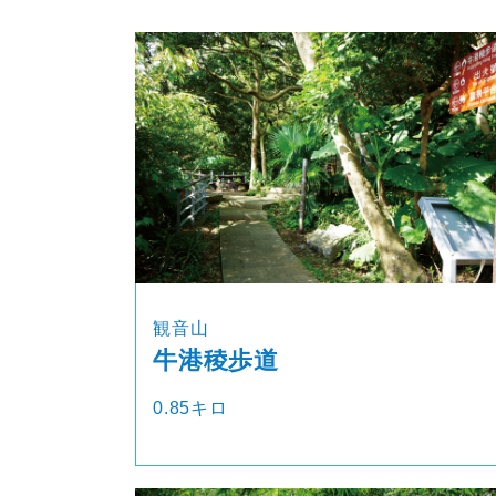
観音山
牛港稜歩道
0.85キロ