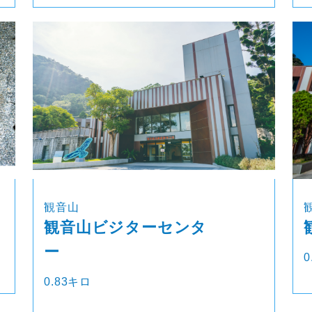
観音山
観音山ビジターセンタ
ー
0
0.83キロ