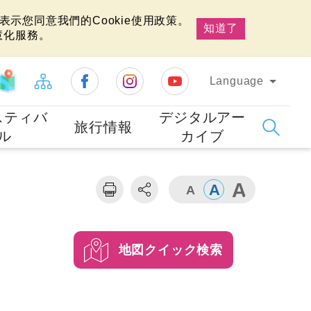
示您同意我們的Cookie使用政策。
知道了
慧化服務。
Language
スティバ
デジタルアー
旅行情報
ル
カイブ
地図クイック検索