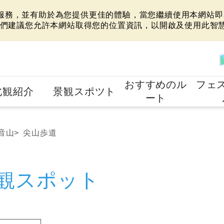
站服務，並有助於為您提供更佳的體驗，當您繼續使用本網站即表
們建議您允許本網站取得您的位置資訊，以開啟及使用此智
おすすめのル
フェ
北観紹介
景観スポツト
ート
音山
尖山歩道
観スポット