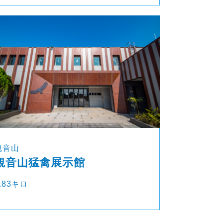
観音山
観音山猛禽展示館
.83キロ