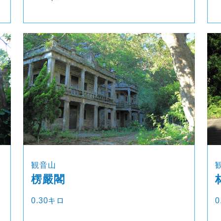
観音山
楞嚴閣
0.30キロ
0