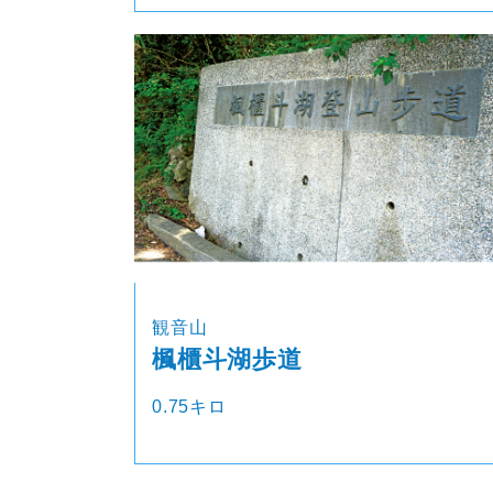
観音山
楓櫃斗湖歩道
0.75キロ