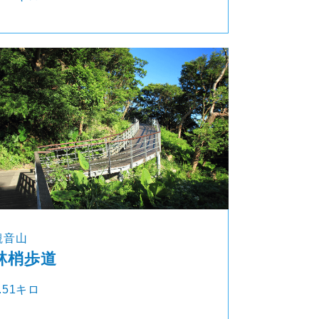
観音山
林梢歩道
.51キロ