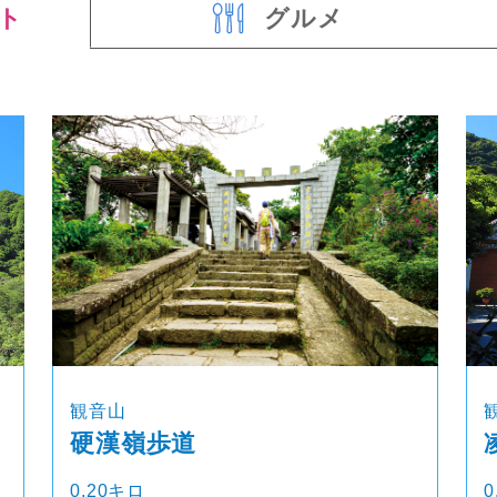
ト
グルメ
観音山
硬漢嶺歩道
0.20キロ
0