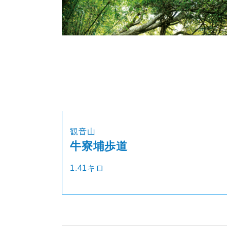
観音山
牛寮埔歩道
1.41キロ