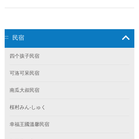
:::
民宿
四个孩子民宿
可洛可呆民宿
南瓜大叔民宿
桜村みん‐しゅく
幸福王國溫馨民宿