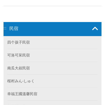
:::
民宿
四个孩子民宿
可洛可呆民宿
南瓜大叔民宿
桜村みん‐しゅく
幸福王國溫馨民宿