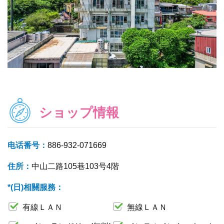
ショップ情報
电话番号：
886-932-071669
住所：
中山二路105巷103号4階
*(日)相關服務：
有線ＬＡＮ
無線ＬＡＮ