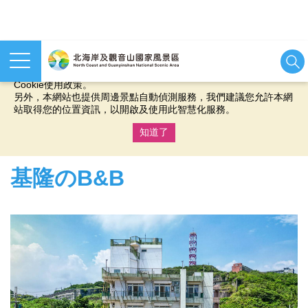
本網站使用cookies等相關技術以持續優化網站服務，並有助於為
您提供更佳的體驗，當您繼續使用本網站即表示您同意我們的
Cookie使用政策。
另外，本網站也提供周邊景點自動偵測服務，我們建議您允許本網
站取得您的位置資訊，以開啟及使用此智慧化服務。
知道了
:::
基隆のB&B