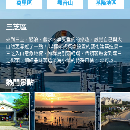
萬里區
觀音山
基隆地區
三芝區
來到三芝，觀浪、戲水、享受垂釣的樂趣，感覺自己與大
自然更靠近了一點！ 以框架式概念設置的藝術建築造景－
三芝入口意象地標，如群鳥引頸翱翔，帶領著遊客到達三
芝街頭，細細品味著這濱海小鎮的特殊風情。 您可以...
熱門景點
R
O
T
N
H
C
O
A
A
S
S
T
N