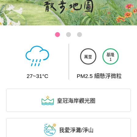
基隆-和平島公園
:::
基隆
萬里
1
27~31°C
PM2.5 細懸浮微粒
皇冠海岸觀光圈
我愛淨灘/淨山