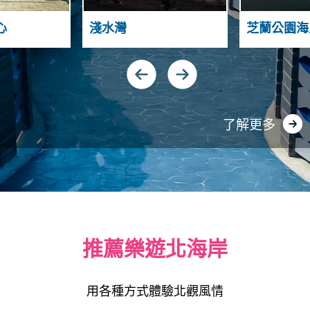
A
N
N
A
心
淺水灣
芝蘭公園海
D
H
S
G
N
U
I
A
Y
N
了解更多
推薦樂遊北海岸
用各種方式體驗北觀風情