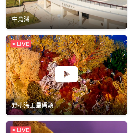
中角灣
野柳海王星碼頭