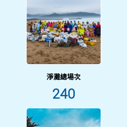
淨灘總場次
240