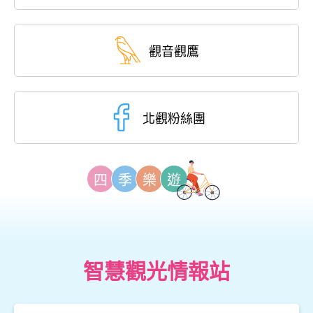
觀音觀鷹
北觀粉絲團
四
季
樂
遊
智慧觀光情報站