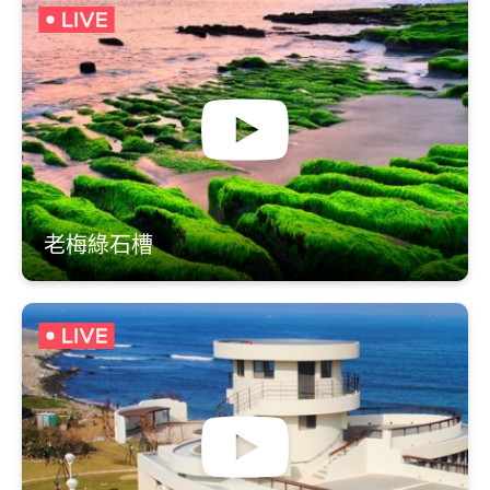
老梅綠石槽