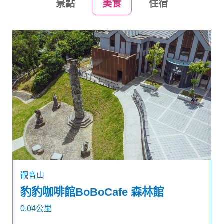
景點
美食
住宿
觀音山
豹豹咖啡館BoBoCafe 森林館
0.04公里