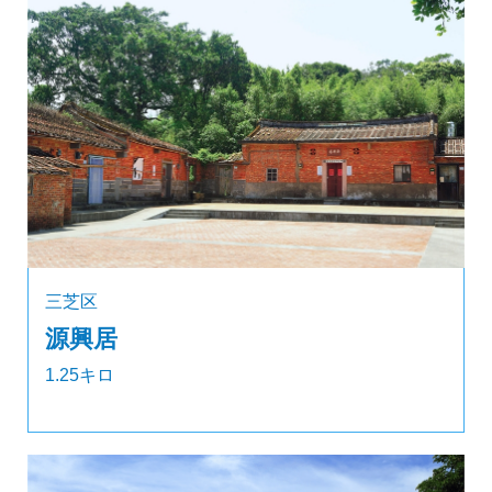
三芝区
源興居
1.25キロ