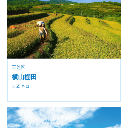
三芝区
横山棚田
1.65キロ