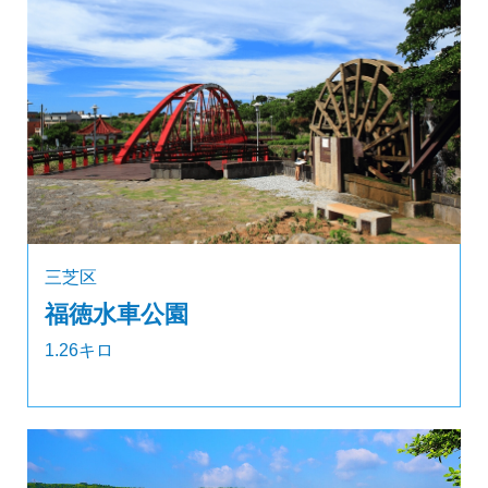
三芝区
福徳水車公園
1.26キロ