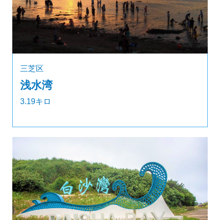
三芝区
浅水湾
3.19キロ