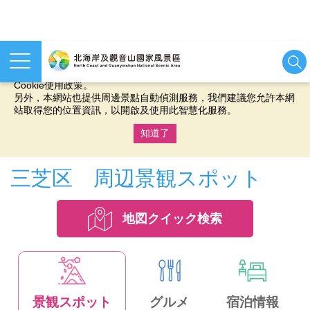
本網站使用cookies等相關技術以持續優化網站服務，並有助於為
您提供更佳的體驗，當您繼續使用本網站即表示您同意我們的
Cookie使用政策。
另外，本網站也提供周邊景點自動偵測服務，我們建議您允許本網
站取得您的位置資訊，以開啟及使用此智慧化服務。
知道了
:::
三芝区 周辺景観スポット
地図クイック検索
景観スポット
グルメ
宿泊情報