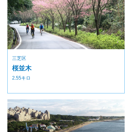
三芝区
桜並木
2.55キロ