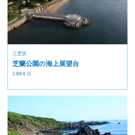
三芝区
芝蘭公園の海上展望台
2.88キロ