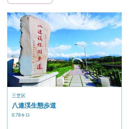
三芝区
八連渓生態歩道
0.78キロ