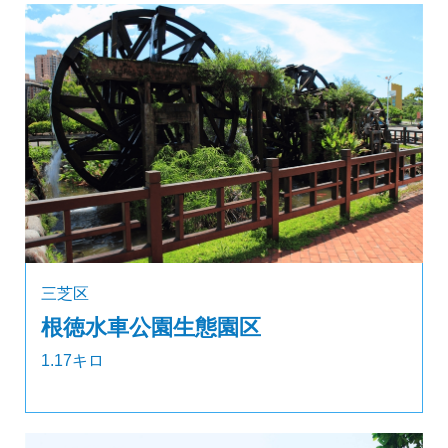
三芝区
根徳水車公園生態園区
1.17キロ