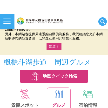
本網站使用cookies等相關技術以持續優化網站服務，並有助於為
您提供更佳的體驗，當您繼續使用本網站即表示您同意我們的
Cookie使用政策。
另外，本網站也提供周邊景點自動偵測服務，我們建議您允許本網
站取得您的位置資訊，以開啟及使用此智慧化服務。
知道了
:::
楓櫃斗湖歩道 周辺グルメ
地図クイック検索
景観スポット
グルメ
宿泊情報