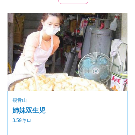
観音山
姉妹双生児
3.59キロ