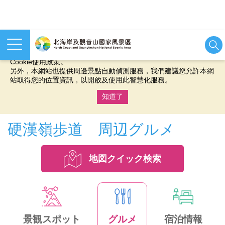
本網站使用cookies等相關技術以持續優化網站服務，並有助於為
您提供更佳的體驗，當您繼續使用本網站即表示您同意我們的
Cookie使用政策。
另外，本網站也提供周邊景點自動偵測服務，我們建議您允許本網
站取得您的位置資訊，以開啟及使用此智慧化服務。
知道了
:::
硬漢嶺歩道 周辺グルメ
地図クイック検索
景観スポット
グルメ
宿泊情報