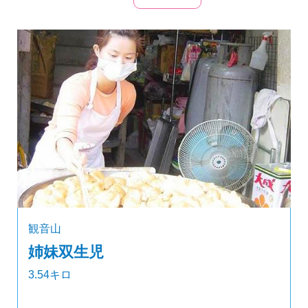
観音山
姉妹双生児
3.54キロ