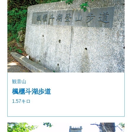
観音山
楓櫃斗湖歩道
1.57キロ