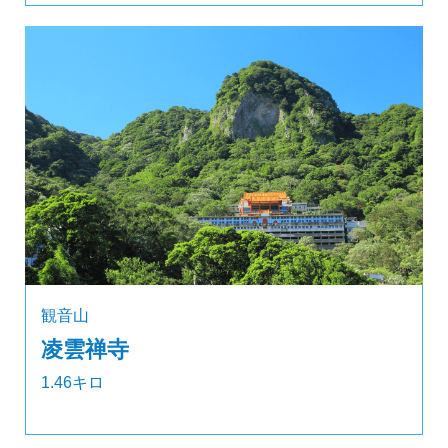
観音山
凌雲禅寺
1.46キロ