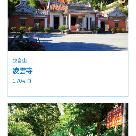
観音山
凌雲寺
1.70キロ