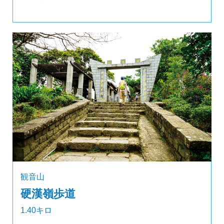
観音山
硬漢嶺歩道
1.40キロ