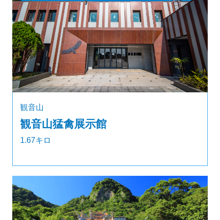
観音山
観音山猛禽展示館
1.67キロ