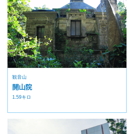
観音山
開山院
1.59キロ