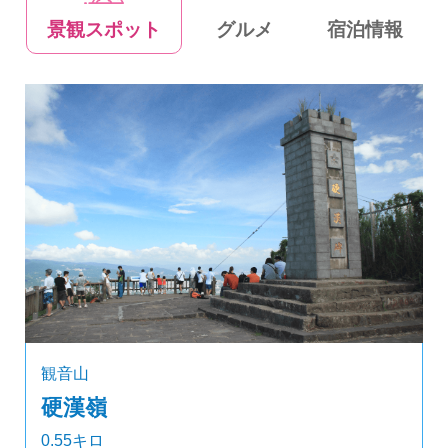
景観スポット
グルメ
宿泊情報
観音山
硬漢嶺
0.55キロ