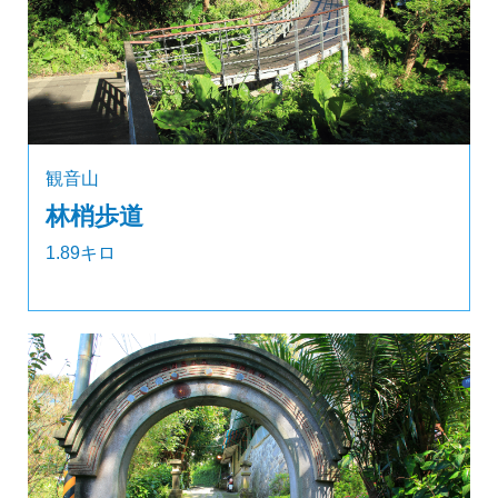
観音山
林梢歩道
1.89キロ