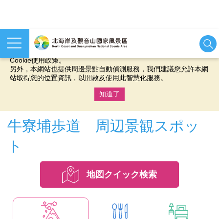
本網站使用cookies等相關技術以持續優化網站服務，並有助於為
您提供更佳的體驗，當您繼續使用本網站即表示您同意我們的
Cookie使用政策。
另外，本網站也提供周邊景點自動偵測服務，我們建議您允許本網
站取得您的位置資訊，以開啟及使用此智慧化服務。
知道了
:::
牛寮埔歩道 周辺景観スポッ
ト
地図クイック検索