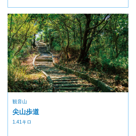
観音山
尖山歩道
1.41キロ