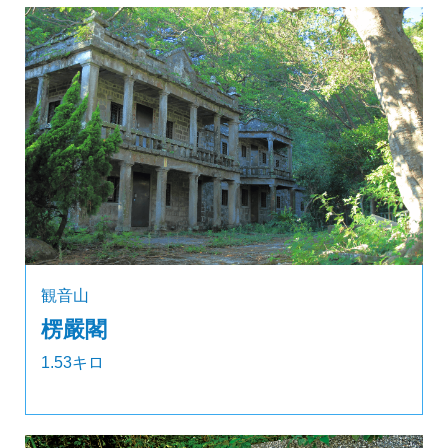
観音山
楞嚴閣
1.53キロ