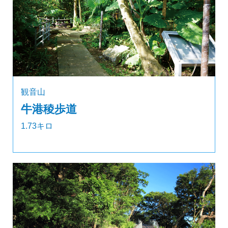
観音山
牛港稜歩道
1.73キロ