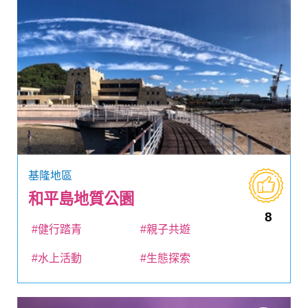
基隆地區
和平島地質公園
8
#健行踏青
#親子共遊
#水上活動
#生態探索