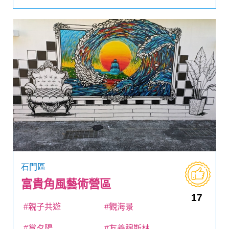
石門區
富貴角風藝術營區
17
#親子共遊
#觀海景
#賞夕陽
#友善穆斯林