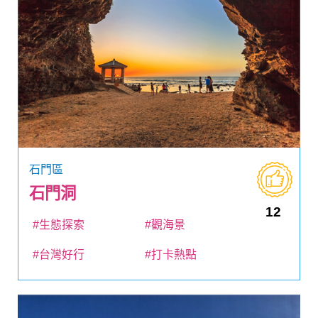
石門區
石門洞
12
#生態探索
#觀海景
#台灣好行
#打卡熱點