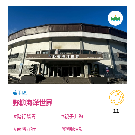
萬里區
野柳海洋世界
11
#健行踏青
#親子共遊
#台灣好行
#體驗活動