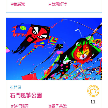
#看展覽
#台灣好行
石門區
石門風箏公園
11
#健行踏青
#親子共遊