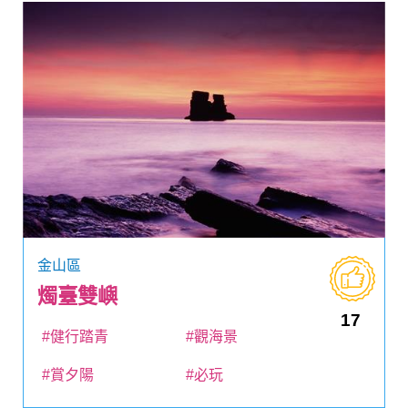
金山區
燭臺雙嶼
17
#健行踏青
#觀海景
#賞夕陽
#必玩