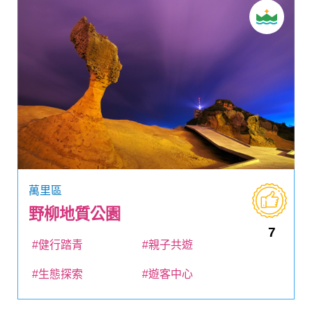
萬里區
野柳地質公園
7
#健行踏青
#親子共遊
#生態探索
#遊客中心