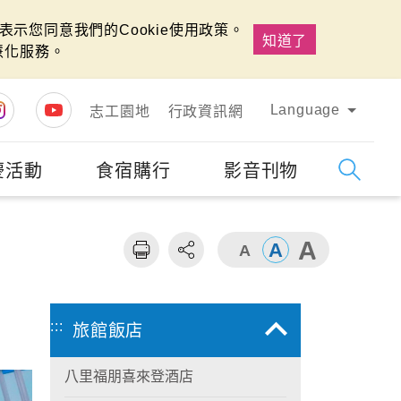
示您同意我們的Cookie使用政策。
知道了
慧化服務。
Language
志工園地
行政資訊網
慶活動
食宿購行
影音刊物
字級
大
:::
旅館飯店
八里福朋喜來登酒店