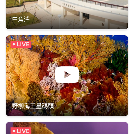
中角灣
野柳海王星碼頭