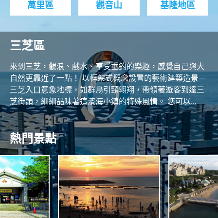
萬里區
觀音山
基隆地區
三芝區
來到三芝，觀浪、戲水、享受垂釣的樂趣，感覺自己與大
自然更靠近了一點！ 以框架式概念設置的藝術建築造景－
三芝入口意象地標，如群鳥引頸翱翔，帶領著遊客到達三
芝街頭，細細品味著這濱海小鎮的特殊風情。 您可以...
熱門景點
N
O
R
T
A
H
S
N
C
O
N
A