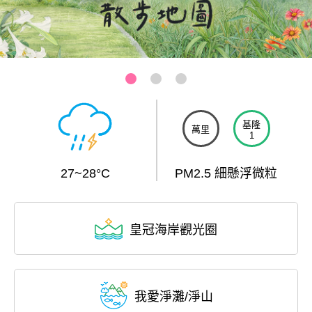
基隆-和平島公園
:::
基隆
萬里
1
27~28°C
PM2.5 細懸浮微粒
皇冠海岸觀光圈
我愛淨灘/淨山