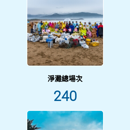
淨灘總場次
240