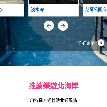
A
S
H
T
S
心
淺水灣
芝蘭公園海
N
A
I
N
Y
D
N
G
A
U
了解更多
推薦樂遊北海岸
用各種方式體驗北觀風情