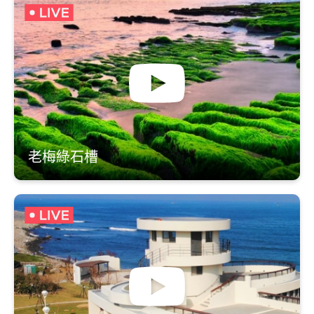
老梅綠石槽