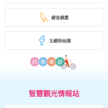
觀音觀鷹
北觀粉絲團
四
季
樂
遊
智慧觀光情報站