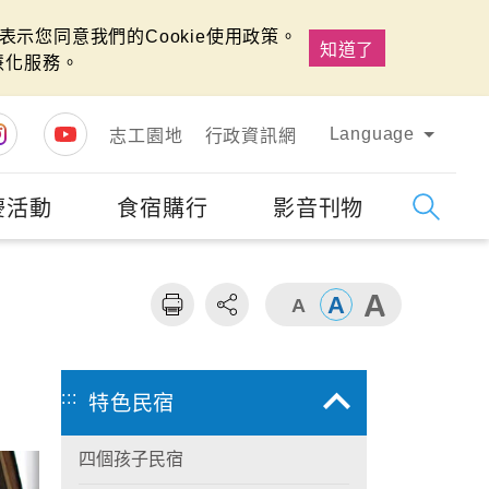
示您同意我們的Cookie使用政策。
知道了
慧化服務。
Language
志工園地
行政資訊網
慶活動
食宿購行
影音刊物
字級
大
:::
特色民宿
四個孩子民宿