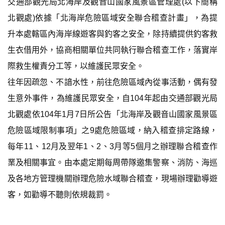
交通部觀光局北海岸及觀音山國家風景區管理處(以下簡稱
北觀處)依據「北海岸危險區域安全聯合稽查計畫」，為提
升本處轄區內海岸線遊客與釣客之安全，除持續提供釣客救
生衣借用外，協商相關單位共同執行聯合稽查工作，落實岸
際救生權責分工等，以維護民眾安全。
往年因疏忽、不諳水性，前往危險區域內從事活動，偶有發
生意外事件，為維護民眾安全，自104年起由交通部觀光局
北觀處依104年1月7日所公告「北海岸及觀音山國家風景區
危險區域限制事項」之9處危險區域，納入稽查排定路線，
每年11、12月及翌年1、2、3月等5個月之辦理聯合稽查作
業及相關事宜。由本處定期每周帶隊邀集警察、消防、海巡
及各地方管理機關辦理危險水域聯合稽查，現場辦理勸導遊
客，如勸導不聽則依規裁罰。