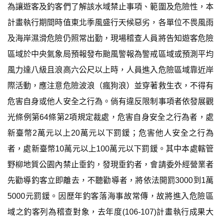
為讓遊客及釣客們了解該水域禁止事項、範圍及危險性，本
計畫執行期間時值東北季風盛行天候惡劣，各單位不畏風雨
及海岸濕滑危險仍照常出勤，現場稽查人員將告知遊客危險
區域於中央氣象局預報發布颱風警報為警戒區域或預測平均
風力達八級且浪高六公尺以上時，人員進入危險區域靠近岸
際活動，應注意危險波浪（瘋狗浪）並穿著救生衣，不得有
危害自身或他人安全之行為。倘有違反限制事項者依發展觀
光條例第64條第2項規定裁處，危害自身安全之行為者，處
新臺幣2萬元以上20萬元以下罰鍰；危害他人安全之行為
者，處新臺幣10萬元以上100萬元以下罰鍰。其中本處轄管
野柳地質公園內禁止垂釣，發現垂釣者，會請委外經營業者
先勸導釣客立即離去，不聽勸導者，將依法開罰3000到1萬
5000元罰鍰。因歷年釣客落海事故常傳，故將進入危險區
域之釣客列為稽查對象，去年度(106-107)計畫執行成果大