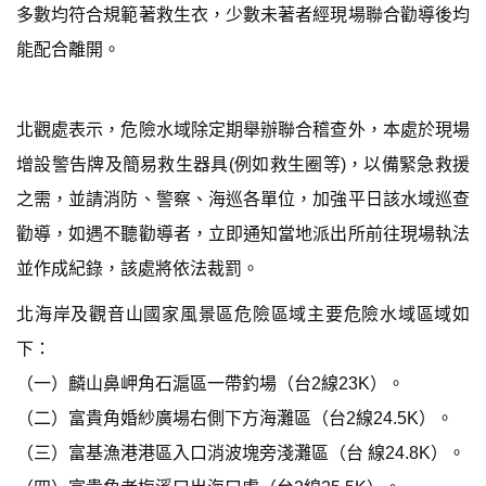
多數均符合規範著救生衣，少數未著者經現場聯合勸導後均
能配合離開。
北觀處表示，危險水域除定期舉辦聯合稽查外，本處於現場
增設警告牌及簡易救生器具(例如救生圈等)，以備緊急救援
之需，並請消防、警察、海巡各單位，加強平日該水域巡查
勸導，如遇不聽勸導者，立即通知當地派出所前往現場執法
並作成紀錄，該處將依法裁罰。
北海岸及觀音山國家風景區危險區域主要危險水域區域如
下：
（一）麟山鼻岬角石滬區一帶釣場（台2線23K）。
（二）富貴角婚紗廣場右側下方海灘區（台2線24.5K）。
（三）富基漁港港區入口消波塊旁淺灘區（台 線24.8K）。