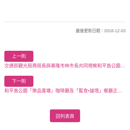
最後更新日期：2018-12-03
上一則
交通部觀光局周局長與基隆市林市長共同視察和平島公園友善旅遊環境，共同行銷基隆美麗小鎮
下一則
和平島公園「樂品喜塘」咖啡廳及「藍食•謐境」餐廳正式開幕迎客，遊憩服務更升級
回列表頁