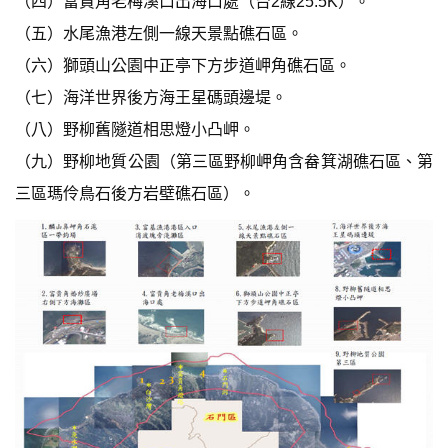
（四）富貴角老梅溪口出海口處（台2線25.5K）。
（五）水尾漁港左側一線天景點礁石區。
（六）獅頭山公園中正亭下方步道岬角礁石區。
（七）海洋世界後方海王星碼頭邊堤。
（八）野柳舊隧道相思燈小凸岬。
（九）野柳地質公園（第三區野柳岬角含畚箕湖礁石區、第
三區瑪伶鳥石後方岩壁礁石區）。