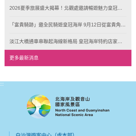
2026夏季旅展盛大揭幕！北觀處邀請暢遊魅力皇冠海
岸！
「富貴騎跡」邀全民騎遊皇冠海岸 9月12日從富貴角出
發 探索北海岸山海風光與在地魅力
淡江大橋通車串聯起海線新格局 皇冠海岸特約店家、
風格形塑即日起開放報名
更多最新消息
:::
白沙灣遊客中心（處本部）