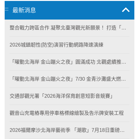
:::
最新消息
整合戰力跨區合作 凝聚北臺灣觀光新願景！ 打造「生
態與商業共生」黃金旅遊廊帶
2026城鎮韌性(防空)演習行動網路降速演練
「曜動北海岸 金山蹦火之夜」圓滿成功 北觀處續推照
片徵選與外籍青年免費體驗接軌國際四季觀光
「曜動北海岸 金山蹦火之夜」7/30 金青沙灘盛大燃
燒！
交通部觀光署「2026海洋保育創意短影音競賽」
觀音山充電樁專用停車格標線繪製及告示牌安裝工程
2026福爾摩沙北海岸藝術季 「潮歌」7月18日重磅登
場 榮獲東京設計金獎 限定兩大週末夜間免費入館