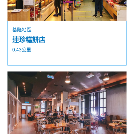
基隆地區
連珍糕餅店
0.43公里