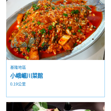
基隆地區
小峨嵋川菜館
0.19公里