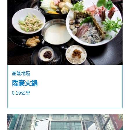
基隆地區
陞豪火鍋
0.19公里