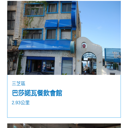
三芝區
巴莎諾瓦餐飲會館
2.93公里