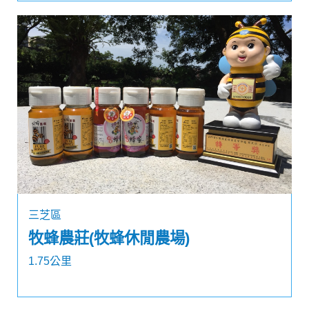
三芝區
牧蜂農莊(牧蜂休閒農場)
1.75公里