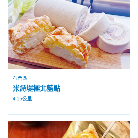
石門區
米詩堤極北藍點
4.15公里