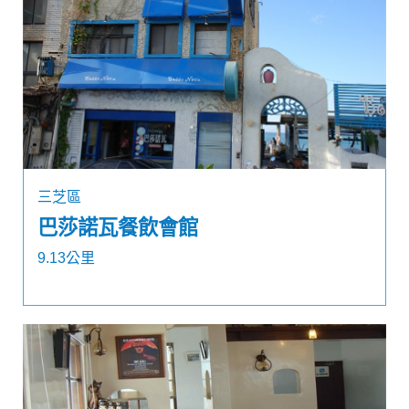
三芝區
巴莎諾瓦餐飲會館
9.13公里