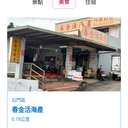
景點
美食
住宿
石門區
春金活海產
0.78公里