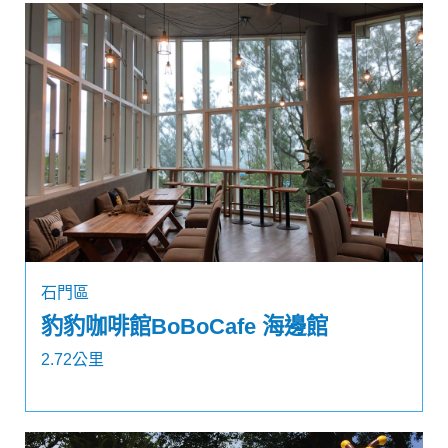
石門區
豹豹咖啡館BoBoCafe 海邊館
2.72公里