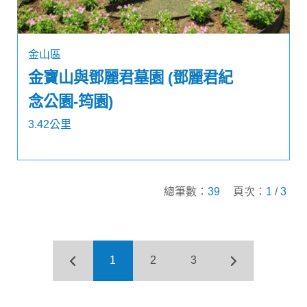
金山區
金寶山與鄧麗君墓園 (鄧麗君紀
念公園-筠園)
3.42公里
總筆數：
39
頁次：
1
/
3
1
2
3