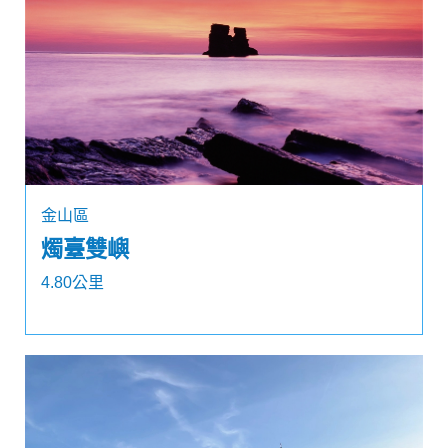
金山區
燭臺雙嶼
4.80公里