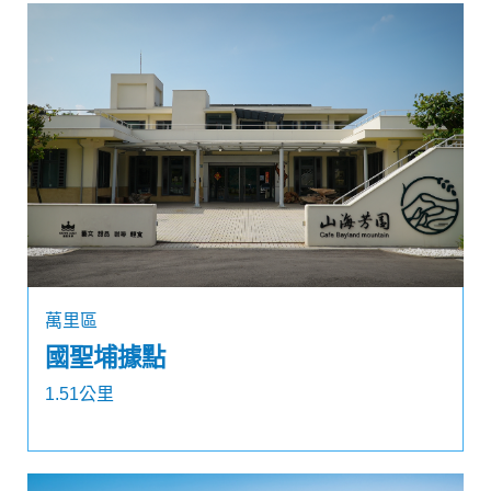
萬里區
國聖埔據點
1.51公里