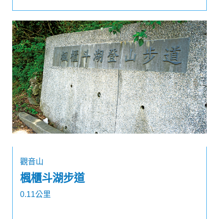
觀音山
楓櫃斗湖步道
0.11公里