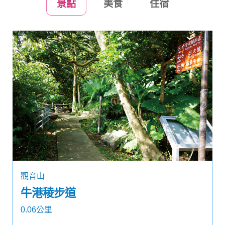
景點
美食
住宿
觀音山
牛港稜步道
0.06公里