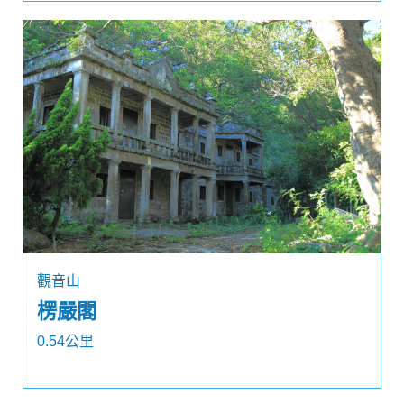
觀音山
楞嚴閣
0.54公里