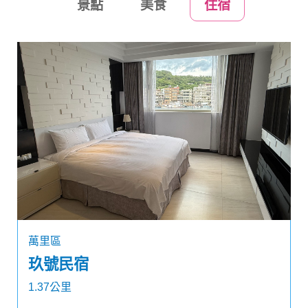
景點
美食
住宿
萬里區
玖號民宿
1.37公里