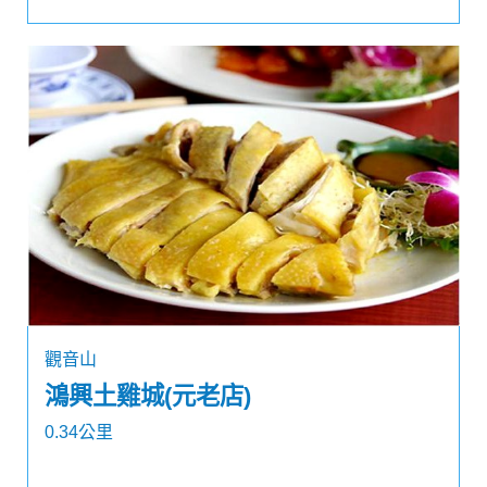
觀音山
鴻興土雞城(元老店)
0.34公里