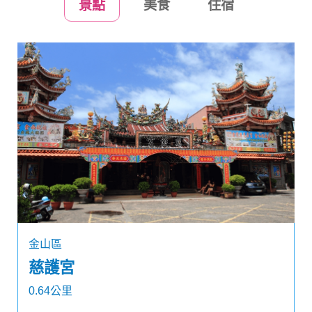
景點
美食
住宿
金山區
慈護宮
0.64公里