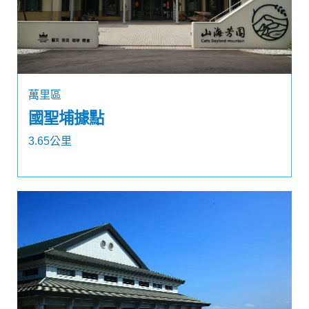
萬里區
國聖埔據點
3.65公里