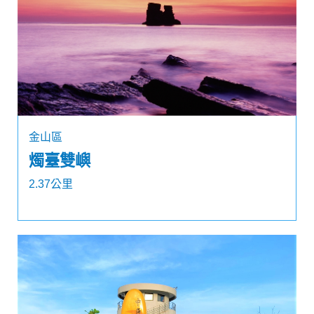
金山區
燭臺雙嶼
2.37公里