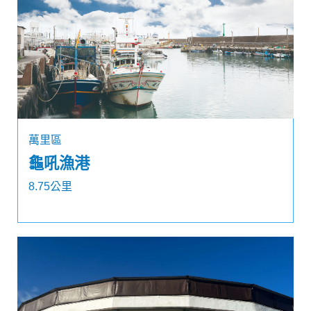
萬里區
龜吼漁港
8.75公里