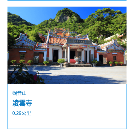
觀音山
凌雲寺
0.29公里