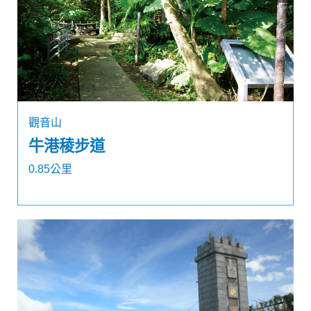
觀音山
牛港稜步道
0.85公里