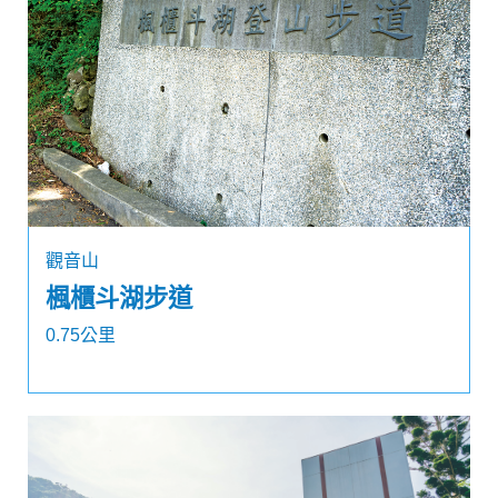
觀音山
楓櫃斗湖步道
0.75公里