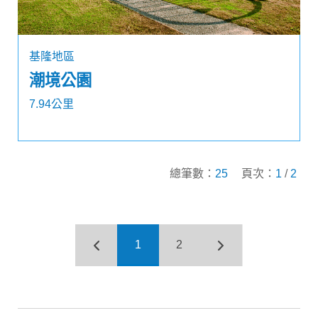
基隆地區
潮境公園
7.94公里
總筆數：
25
頁次：
1
/
2
1
2