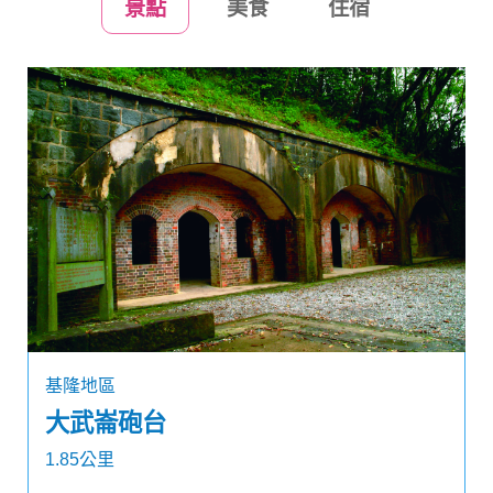
景點
美食
住宿
基隆地區
大武崙砲台
1.85公里