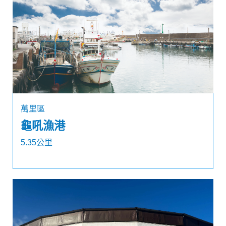
萬里區
龜吼漁港
5.35公里