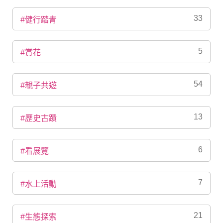
33
#健行踏青
5
#賞花
54
#親子共遊
13
#歷史古蹟
6
#看展覽
7
#水上活動
21
#生態探索