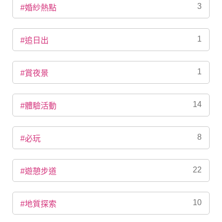
3
#婚紗熱點
1
#追日出
1
#賞夜景
14
#體驗活動
8
#必玩
22
#遊憩步道
10
#地質探索