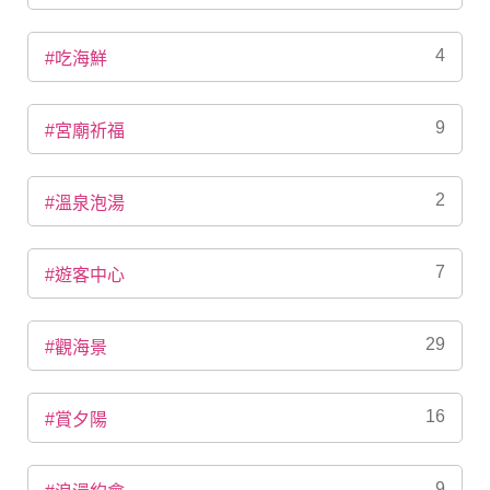
4
#吃海鮮
9
#宮廟祈福
2
#溫泉泡湯
7
#遊客中心
29
#觀海景
16
#賞夕陽
9