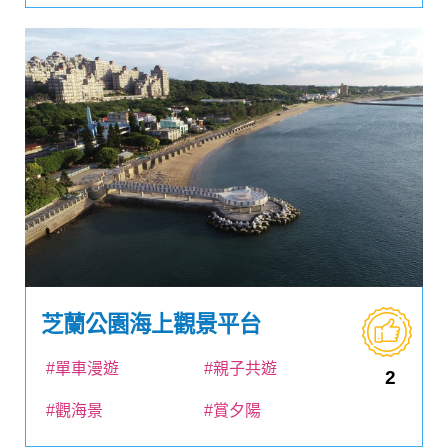
芝蘭公園海上觀景平台
#單車漫遊
#親子共遊
2
#觀海景
#賞夕陽