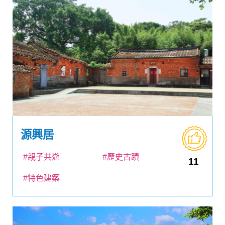
源興居
#親子共遊
#歷史古蹟
11
#特色建築