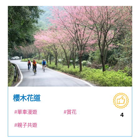
櫻木花道
#單車漫遊
#賞花
4
#親子共遊