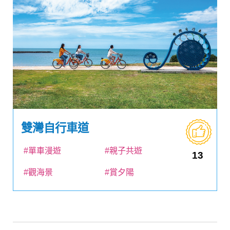
雙灣自行車道
#單車漫遊
#親子共遊
13
#觀海景
#賞夕陽