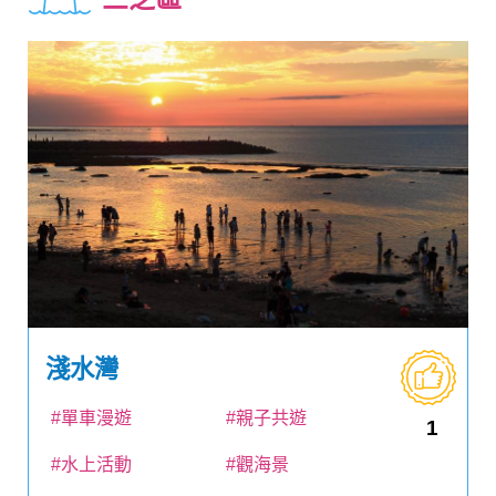
淺水灣
#單車漫遊
#親子共遊
1
#水上活動
#觀海景