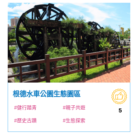
根德水車公園生態園區
#健行踏青
#親子共遊
5
#歷史古蹟
#生態探索