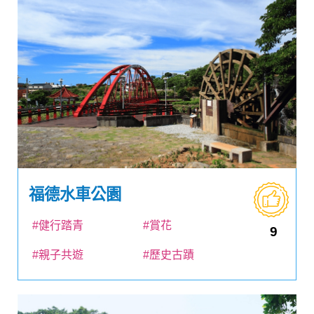
福德水車公園
#健行踏青
#賞花
9
#親子共遊
#歷史古蹟