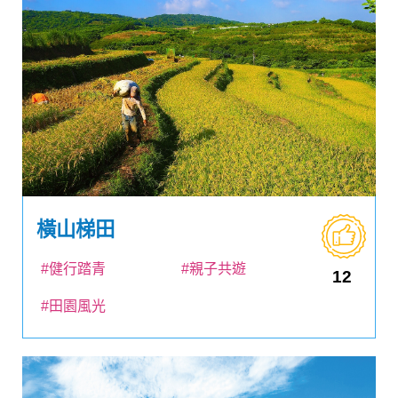
橫山梯田
#健行踏青
#親子共遊
12
#田園風光