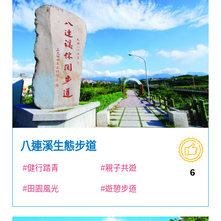
八連溪生態步道
#健行踏青
#親子共遊
6
#田園風光
#遊憩步道