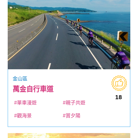
金山區
萬金自行車道
18
#單車漫遊
#親子共遊
#觀海景
#賞夕陽