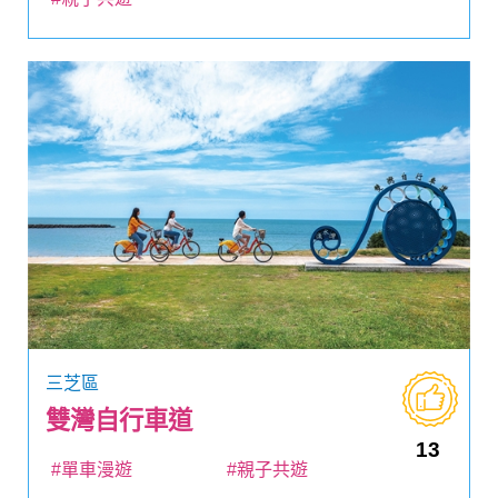
三芝區
雙灣自行車道
13
#單車漫遊
#親子共遊