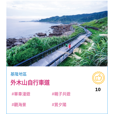
基隆地區
外木山自行車道
10
#單車漫遊
#親子共遊
#觀海景
#賞夕陽