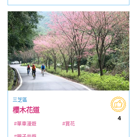
三芝區
櫻木花道
4
#單車漫遊
#賞花
#親子共遊