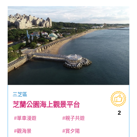
三芝區
芝蘭公園海上觀景平台
2
#單車漫遊
#親子共遊
#觀海景
#賞夕陽