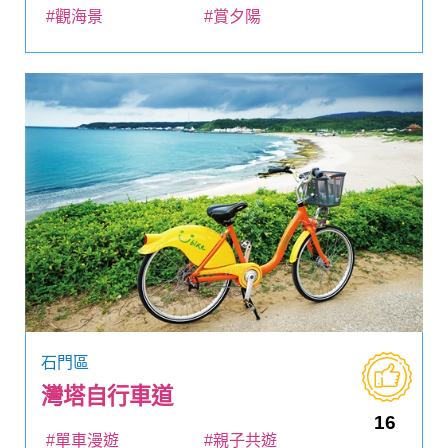
#觀海景
#賞夕陽
石門區
灣塔自行車道
16
#單車漫遊
#親子共遊