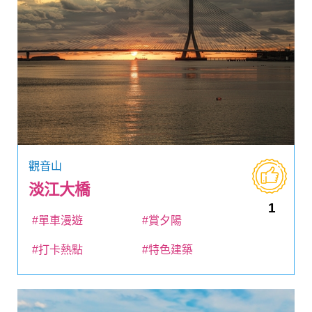
觀音山
淡江大橋
1
#單車漫遊
#賞夕陽
#打卡熱點
#特色建築