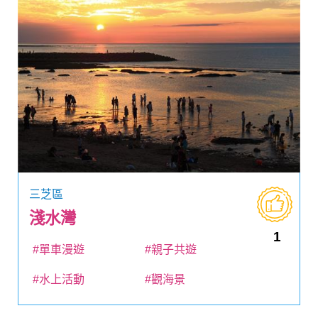
三芝區
淺水灣
1
#單車漫遊
#親子共遊
#水上活動
#觀海景