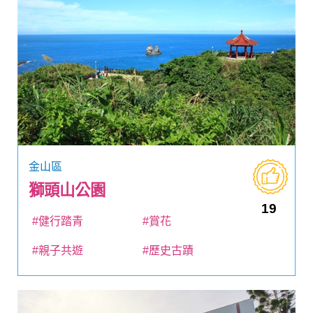
金山區
獅頭山公園
19
#健行踏青
#賞花
#親子共遊
#歷史古蹟