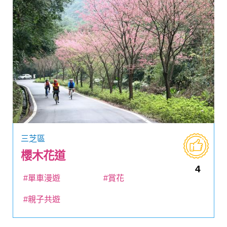
三芝區
櫻木花道
4
#單車漫遊
#賞花
#親子共遊