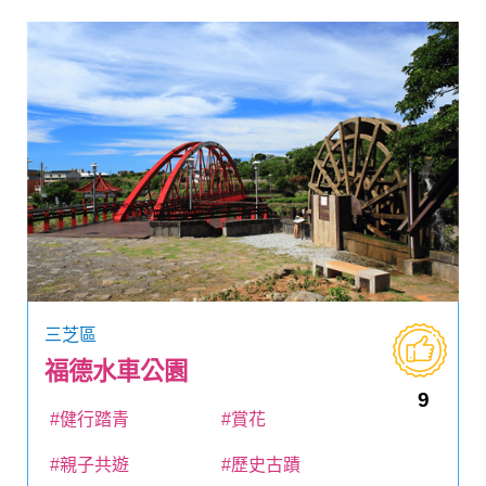
三芝區
福德水車公園
9
#健行踏青
#賞花
#親子共遊
#歷史古蹟