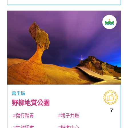
萬里區
野柳地質公園
7
#健行踏青
#親子共遊
#生態探索
#遊客中心