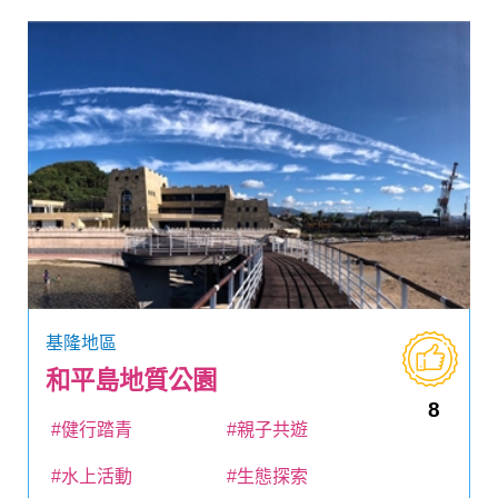
基隆地區
和平島地質公園
8
#健行踏青
#親子共遊
#水上活動
#生態探索