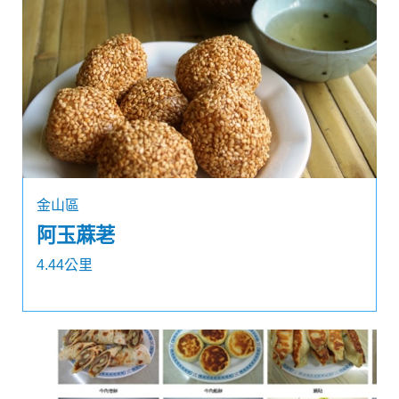
金山區
阿玉蔴荖
4.44公里