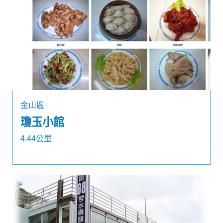
金山區
瓊玉小館
4.44公里