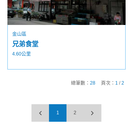
金山區
兄弟食堂
4.60公里
總筆數：
28
頁次：
1
/
2
1
2